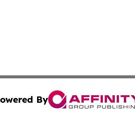
owered By
ubmit Press Release
Terms & Conditions
Copyright/DMCA