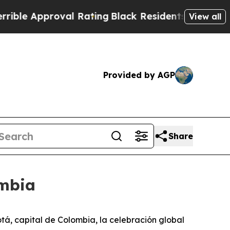
e Approval Rating
Black Residents Warned of Abu
View all
Provided by AGP
Share
ombia
á, capital de Colombia, la celebración global