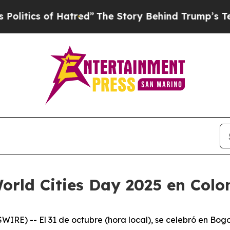
tics of Hatred”
The Story Behind Trump’s Terribl
World Cities Day 2025 en Col
E) -- El 31 de octubre (hora local), se celebró en Bogot